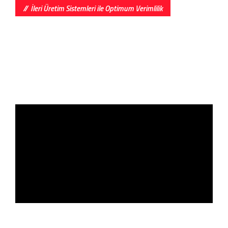
İleri Üretim Sistemleri ile Optimum Verimlilik
Kalite Anlayışımız,
"Müşteri Kalite Beklentilerinin
Üstünde Üretim & Ürün"