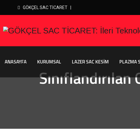
GÖKÇEL SAC TİCARET |
ANASAYFA
KURUMSAL
LAZER SAC KESİM
PLAZMA S
Sınıflandırılan