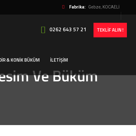
Fabrika:
Gebze, KOCAELİ
0262 643 57 21
TEKLİF ALIN !
DİR & KONİK BÜKÜM
İLETİŞİM
Kesim Ve Büküm