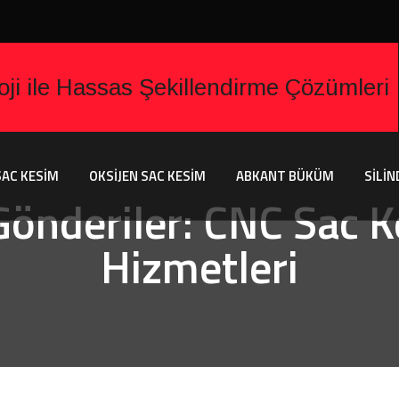
AC KESİM
OKSİJEN SAC KESİM
ABKANT BÜKÜM
SİLİN
 Gönderiler:
CNC Sac 
Hizmetleri