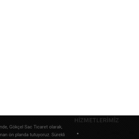
HİZMETLERİMİZ
inde, Gökçel Sac Ticaret olarak,
LAZER SAC KESİM HİZMET
aman ön planda tutuyoruz. Sürekli