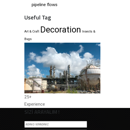
pipeline flows
Useful Tag
Decoration
Art & Craft
Insects &
Bugs
25+
Experience
SİZİ ARAYALIM !
İ