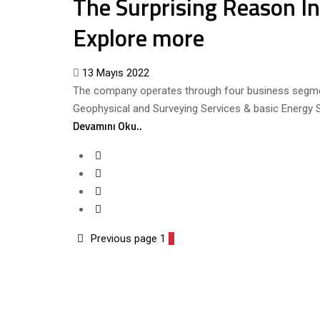
The Surprising Reason In
Explore more
Posted
13 Mayıs 2022
on
The company operates through four business segments
Geophysical and Surveying Services & basic Energy Se
Devamını Oku..
Previous page
1
2