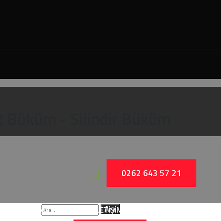
nt Büküm - Silindir Büküm
0262 643 57 21
İLİNDİR & KONİK BÜKÜM
Arama:
İLETİŞİM