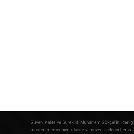
Güven, Kalite ve Süreklilik Muharrem Gökçel’in liderliğ
müşteri memnuniyeti, kalite ve güven ilkelerini her z