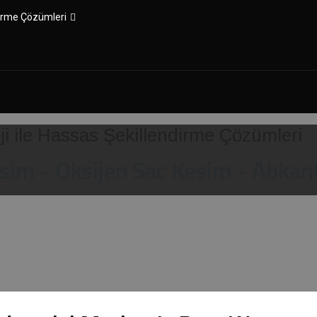
ndirme Çözümleri
coration
esim - Oksijen Sac Kesim - Abka
MA SAC KESİM
OKSİJEN SAC KESİM
ABKANT BÜKÜM
S