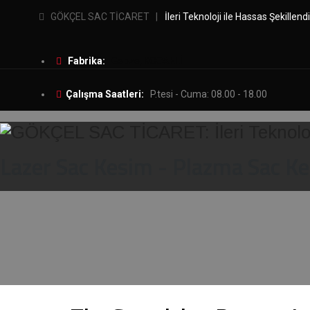
GÖKÇEL SAC TİCARET |
İleri Teknoloji ile Hassas Şekille
Fabrika:
Gebze, KOCAELİ
Etiket Arşivi:
De
Çalışma Saatleri:
P.tesi - Cuma: 08.00 - 18.00
Lazer Sac Kesim - Plazma Sac K
ANASAYFA
KURUMSAL
LAZER SAC KESİM
PLAZ