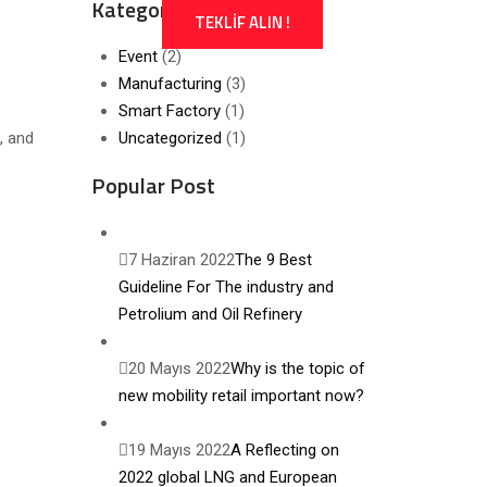
Kategoriler
TEKLİF ALIN !
Event
(2)
Manufacturing
(3)
Smart Factory
(1)
, and
Uncategorized
(1)
Popular Post
7 Haziran 2022
The 9 Best
Guideline For The industry and
Petrolium and Oil Refinery
20 Mayıs 2022
Why is the topic of
new mobility retail important now?
19 Mayıs 2022
A Reflecting on
2022 global LNG and European